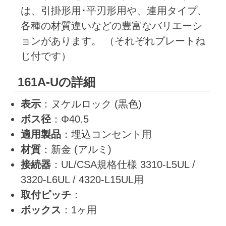
は、引掛形用･平刃形用や、連用タイプ、
各種の材質違いなどの豊富なバリエーシ
ョンがあります。 （それぞれプレートね
じ付です）
161A-Uの詳細
表示
：ヌケルロック (黒色)
ボス径
：Φ40.5
適用製品
：埋込コンセント用
材質
：新金 (アルミ)
接続器
：UL/CSA規格仕様 3310-L5UL /
3320-L6UL / 4320-L15UL用
取付ピッチ
：
ボックス
：1ヶ用