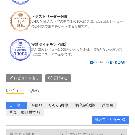
トラストリーダー銅賞
U-KOMI導入ストアの中で上位10%に選出。認証済みレビュー
の公開数で業界をリードする存在です。
実績ダイヤモンド認定
認証済みレビュー1,000件の大台を達成。揺るぎない信頼の頂
点に立つストアの証明です。
certified by
レビューを書く
質問する
レビュー
Q&A
日付順 ↓
評価順
いいね数順
購入確認順
返信順
写真・動画付き順
詳細フィルター