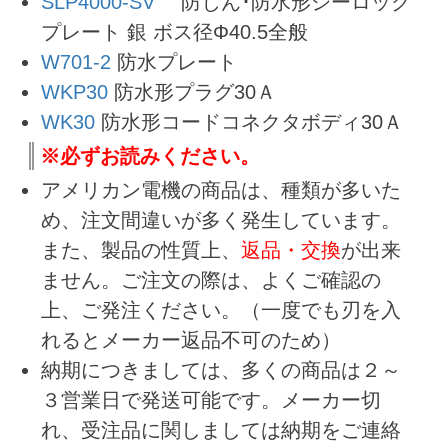
SLP4000-SV
防じん･防水形シーロック
プレート 銀 ボス径Φ40.5全般
W701-2
防水プレート
WKP30
防水形プラグ30Ａ
WK30
防水形コードコネクタボディ30Ａ
※必ずお読みください。
アメリカン電機の商品は、種類が多いた
め、注文間違いが多く発生しています。
また、製品の性質上、
返品・交換
が出来
ません。ご注文の際は、よくご確認の
上、ご発注ください。（一度でも刃を入
れるとメーカー返品不可のため）
納期につきましては、多くの商品は２～
３営業日で発送可能です。メーカー切
れ、受注品に関しましては納期をご連絡