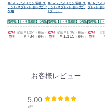
161-1S アメリカン電機 ス
161-2S アメリカン電機 ス
161A アメリカ
テンレスプレ-ト 引掛大穴2
テンレスプレ-ト 引掛大穴
プレ-ト 引掛大
ケ用
+ブラン...
取寄品【３～５営業日】で発送
取寄品【３～５営業日】で発送
取寄品【３～５営
37
37
37
%
定価￥1,254（税込）
%
定価￥1,782（税込）
%
定価￥5
￥784
￥1,115
￥32
OFF
OFF
OFF
（税込）
（税込）
お客様レビュー
5.00
2件