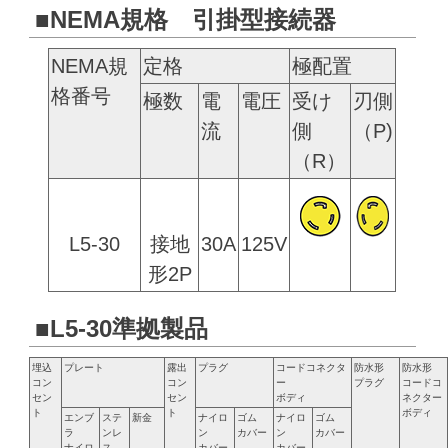
■NEMA規格 引掛型接続器
NEMA規
定格
極配置
格番号
極数
電
電圧
受け
刃側
流
側
（P)
（R）
L5-30
接地
30A
125V
形2P
■L5-30準拠製品
埋込
プレート
露出
プラグ
コードコネクタ
防水形
防水形
コン
コン
ー
プラグ
コードコ
セン
セン
ボディ
ネクター
ト
ト
ボディ
エンブ
ステ
新金
ナイロ
ゴム
ナイロ
ゴム
ラ
ンレ
ン
カバー
ン
カバー
ナイロ
ス
カバー
カバー