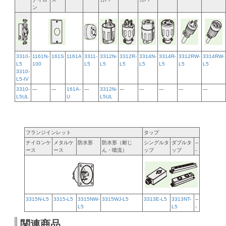
ン
3310-
1161N-
161S
1161A
3311-
3312N-
3312R-
3314N-
3314R-
3312RW-
3314RW-
L5
100
L5
L5
L5
L5
L5
L5
L5
3310-
L5-IV
3310-
---
---
161A-
---
3312N-
---
---
---
---
---
L5UL
U
L5UL
フランジインレット
タップ
ナイロンケ
メタルケ
防水形
防水形（耐じ
シングルタ
ダブルタ
--
ース
ース
ん・噴流）
ップ
ップ
-
3315N-L5
3315-L5
3315NW-
3315WJ-L5
3313E-L5
3313NT-
--
L5
L5
-
関連商品