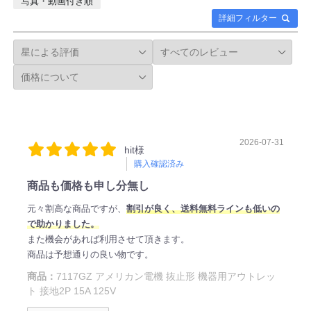
写真・動画付き順
詳細フィルター
2026-07-31
hit様
購入確認済み
商品も価格も申し分無し
元々割高な商品ですが、
割引が良く、送料無料ラインも低いの
で助かりました。
また機会があれば利用させて頂きます。
商品は予想通りの良い物です。
商品：
7117GZ アメリカン電機 抜止形 機器用アウトレッ
ト 接地2P 15A 125V