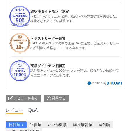
透明性ダイヤモンド認定
レビューの9割以上を公開。最高レベルの透明性を実現した、
模範となるストアの証明です。
トラストリーダー銅賞
U-KOMI導入ストアの中で上位10%に選出。認証済みレビュー
の公開数で業界をリードする存在です。
実績ダイヤモンド認定
認証済みレビュー1,000件の大台を達成。揺るぎない信頼の頂
点に立つストアの証明です。
certified by
レビューを書く
質問する
レビュー
Q&A
日付順 ↓
評価順
いいね数順
購入確認順
返信順