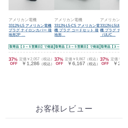
アメリカン電機
アメリカン電機
アメリカン電
3312N-L5 アメリカン電機
3312N-L5-CS アメリカン電
3312N-L5UL
プラグ ナイロンカバー 接
機 プラグ コードセット 接
機 プラグ ナイ
地形2P ...
地形...
（UL/C...
取寄品【３～５営業日】で発送
取寄品【３～５営業日】で発送
取寄品【３～５営
37
37
37
%
定価￥2,057（税込）
%
定価￥9,867（税込）
%
定価￥3,
￥1,286
￥6,167
￥2,05
OFF
OFF
OFF
（税込）
（税込）
お客様レビュー