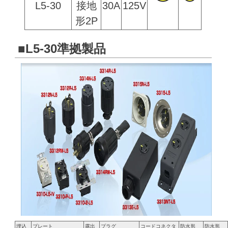
L5-30
接地
30A
125V
形2P
■L5-30準拠製品
埋込
プレート
露出
プラグ
コードコネクタ
防水形
防水形