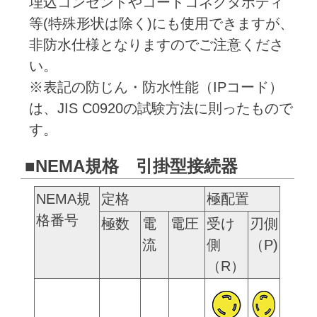
埋込コンセントやコードコネクタボディ
等(特殊形状は除く)にも使用できますが、
非防水仕様となりますのでご注意くださ
い。
※表記の防じん・防水性能（IPコード）
は、JIS C0920の試験方法に則ったもので
す。
■NEMA規格 引掛型接続器
NEMA規
定格
極配置
格番号
極数
電
電圧
受け
刃側
流
側
（P)
（R）