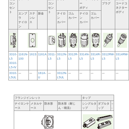
コン
コン
ー
プラグ
コードコ
セン
セン
ボディ
ネクター
ト
ト
ボディ
エンブ
ステ
新金
ナイロ
ゴム
ナイロ
ゴム
ラ
ンレ
ン
カバー
ン
カバー
ナイロ
ス
カバー
カバー
ン
3310-
1161N-
161S
1161A
3311-
3312N-
3312R-
3314N-
3314R-
3312RW-
3314RW-
L5
100
L5
L5
L5
L5
L5
L5
L5
3310-
L5-IV
3310-
---
---
161A-
---
3312N-
---
---
---
---
---
L5UL
U
L5UL
フランジインレット
タップ
ナイロンケ
メタルケ
防水形
防水形（耐じ
シングルタ
ダブルタ
--
ース
ース
ん・噴流）
ップ
ップ
-