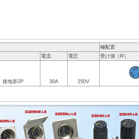
極配置
電流
電圧
受け側（R）
接地形2P
30A
250V