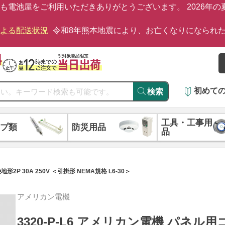
も電池屋をご利用いただきありがとうございます。 2026年
による配送状況
令和8年熊本地震により、お亡くなりになられ
初めて
検索
工具・工事用
プ類
防災用品
品
2P 30A 250V ＜引掛形 NEMA規格 L6-30＞
アメリカン電機
3320-P-L6 アメリカン電機 パネル