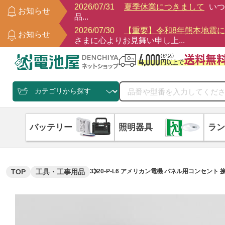
2026/07/31
夏季休業につきまして
いつ
お知らせ
品...
2026/07/30
【重要】令和8年熊本地震
お知らせ
さまに心よりお見舞い申し上...
バッテリー
照明器具
ラン
TOP
工具・工事用品
3320-P-L6 アメリカン電機 パネル用コンセント 接地形