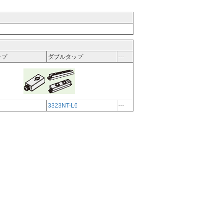
ップ
ダブルタップ
---
3323NT-L6
---