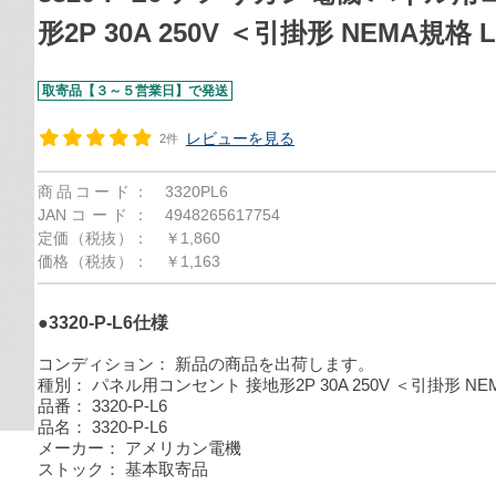
形2P 30A 250V ＜引掛形 NEMA規格 L
取寄品【３～５営業日】で発送
レビューを見る
2件
商品コード：
3320PL6
JANコード：
4948265617754
定価（税抜）：
￥1,860
価格（税抜）：
￥1,163
●3320-P-L6仕様
コンディション：
新品の商品を出荷します。
種別：
パネル用コンセント 接地形2P 30A 250V ＜引掛形 NEM
品番：
3320-P-L6
品名：
3320-P-L6
メーカー：
アメリカン電機
ストック：
基本取寄品