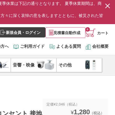
の夏季休業は下記の通りとなります。 夏季休業期間は、商
た方々に深く哀悼の意を表しますとともに、被災された皆
0
新規会員・ログイン
見積書自動作成
カート
の方へ
ご利用ガイド
よくある質問
会社概要
音響・映像
その他
定価¥2,046（税込）
1,280
¥
用コンセント 接地
（税込）