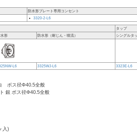
防水形プレート専用コンセント
3320-2-L6
タップ
防水形
防水形（耐じん・噴流）
シングルタ
325NW-L6
3325WJ-L6
3323E-L6
ボス径Φ40.5全般
銀 ボス径Φ40.5全般
ヶ入)