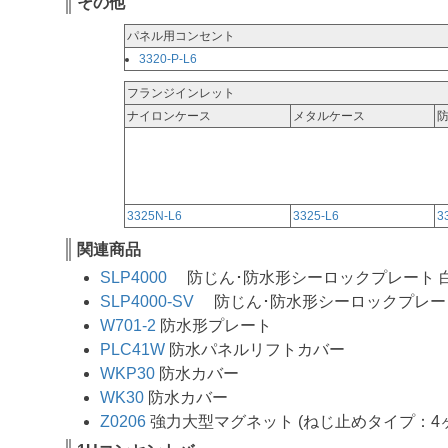
その他
パネル用コンセント
3320-P-L6
フランジインレット
ナイロンケース
メタルケース
3325N-L6
3325-L6
3
関連商品
SLP4000
防じん･防水形シーロックプレート 白 
SLP4000-SV
防じん･防水形シーロックプレート 
W701-2
防水形プレート
PLC41W
防水パネルリフトカバー
WKP30
防水カバー
WK30
防水カバー
Z0206
強力大型マグネット (ねじ止めタイプ：4