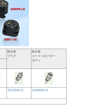
防水形
防水形
プラグ
コードコネクター
ボディ
3322RW-L6
3324RW-L6