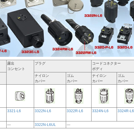
露出
プラグ
コードコネクター
コンセント
ボディ
ナイロン
ゴム
ナイロン
ゴム
カバー
カバー
カバー
カバー
3321-L6
3322N-L6
3322R-L6
3324N-L6
3324R-L6
---
3322N-L6UL
---