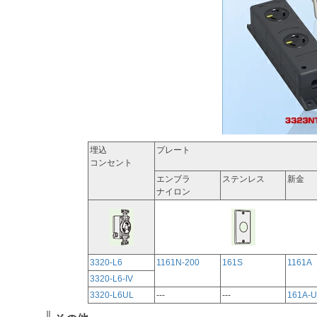
埋込
プレート
コンセント
エンブラ
ステンレス
新金
ナイロン
3320-L6
1161N-200
161S
1161A
3320-L6-IV
3320-L6UL
---
---
161A-U