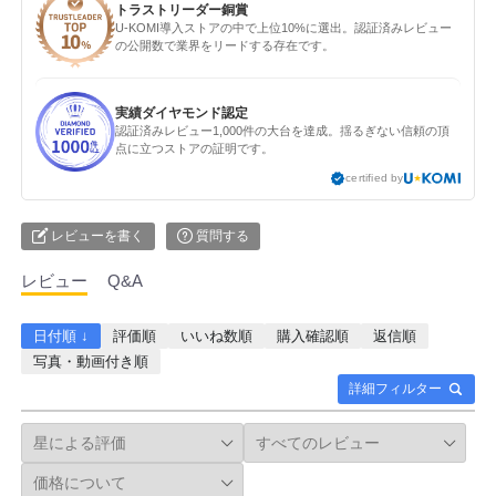
トラストリーダー銅賞
U-KOMI導入ストアの中で上位10%に選出。認証済みレビュー
の公開数で業界をリードする存在です。
実績ダイヤモンド認定
認証済みレビュー1,000件の大台を達成。揺るぎない信頼の頂
点に立つストアの証明です。
certified by
レビューを書く
質問する
レビュー
Q&A
日付順 ↓
評価順
いいね数順
購入確認順
返信順
写真・動画付き順
詳細フィルター