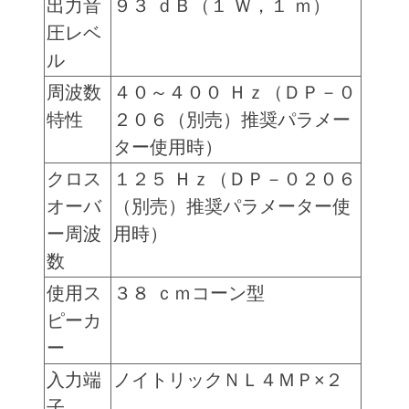
出力音
９３ ｄＢ（１ Ｗ，１ ｍ）
圧レベ
ル
周波数
４０～４００ Ｈｚ（ＤＰ－０
特性
２０６（別売）推奨パラメー
ター使用時）
クロス
１２５ Ｈｚ（ＤＰ－０２０６
オーバ
（別売）推奨パラメーター使
ー周波
用時）
数
使用ス
３８ ｃｍコーン型
ピーカ
ー
入力端
ノイトリックＮＬ４ＭＰ×２
子