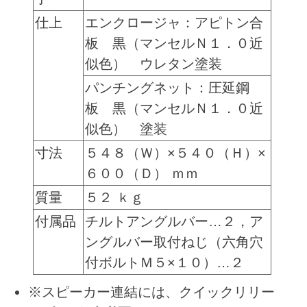
仕上
エンクロージャ：アピトン合
板 黒（マンセルＮ１．０近
似色） ウレタン塗装
パンチングネット：圧延鋼
板 黒（マンセルＮ１．０近
似色） 塗装
寸法
５４８（Ｗ）×５４０（Ｈ）×
６００（Ｄ） ｍｍ
質量
５２ ｋｇ
付属品
チルトアングルバー…２，ア
ングルバー取付ねじ（六角穴
付ボルトＭ５×１０）…２
※スピーカー連結には、クイックリリー