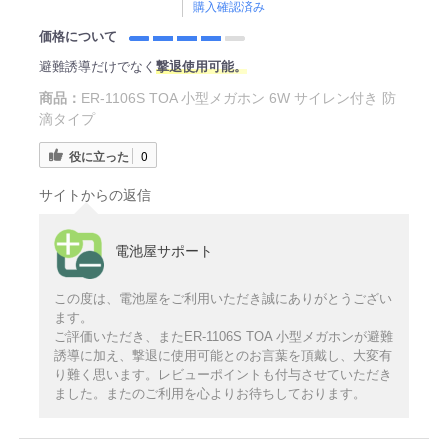
購入確認済み
価格について
避難誘導だけでなく
撃退使用可能。
商品：
ER-1106S TOA 小型メガホン 6W サイレン付き 防
滴タイプ
役に立った
0
サイトからの返信
電池屋サポート
この度は、電池屋をご利用いただき誠にありがとうござい
ます。
ご評価いただき、またER-1106S TOA 小型メガホンが避難
誘導に加え、撃退に使用可能とのお言葉を頂戴し、大変有
り難く思います。レビューポイントも付与させていただき
ました。またのご利用を心よりお待ちしております。