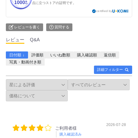
点に立つストアの証明です。
certified by
レビューを書く
質問する
レビュー
Q&A
日付順 ↓
評価順
いいね数順
購入確認順
返信順
写真・動画付き順
詳細フィルター
2026-07-28
ご利用者様
購入確認済み