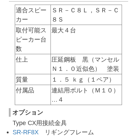
適合スピー
ＳＲ－Ｃ８Ｌ，ＳＲ－Ｃ
カー
８Ｓ
取付可能ス
最大４台
ピーカー台
数
仕上
圧延鋼板 黒（マンセル
Ｎ１．０近似色） 塗装
質量
１．５ ｋｇ（１ペア）
付属品
連結用ボルト（Ｍ１０）
…４
オプション
Type CX用接続金具
SR-RF8X
リギングフレーム