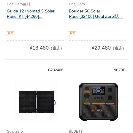
Goal Zero種別
Goal Zero
Guide 12+Nomad 5 Solar
Boulder 50 Solar
Panel Kit [44260]...
Panel[32406] Goal Zero製...
取寄
取寄
¥18,480
¥29,480
（税込）
（税込）
GZ32408
AC70P
Goal Zero
BLUETTI