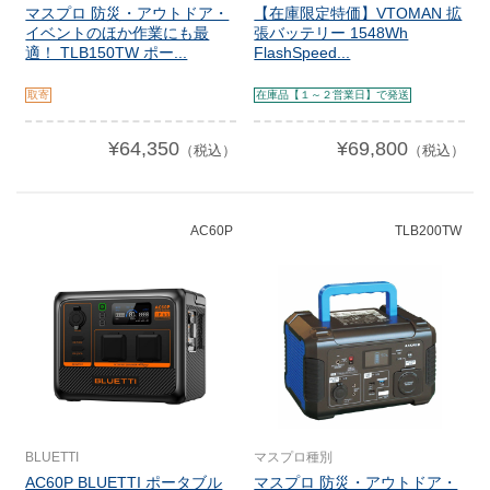
マスプロ 防災・アウトドア・
【在庫限定特価】VTOMAN 拡
イベントのほか作業にも最
張バッテリー 1548Wh
適！ TLB150TW ポー...
FlashSpeed...
取寄
在庫品【１～２営業日】で発送
¥64,350
¥69,800
（税込）
（税込）
AC60P
TLB200TW
BLUETTI
マスプロ種別
AC60P BLUETTI ポータブル
マスプロ 防災・アウトドア・