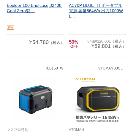
Boulder 100 Briefcase[32408]
AC70P BLUETTI ポータブル
Goal Zero製 ...
電源 容量864Wh 出力1000W
L...
取寄
¥54,780
50
定価¥120,001（税込）
%
（税込）
¥59,801
OFF
（税込）
TLB150TW
VTOMANB0CL...
マスプロ種別
VTOMAN