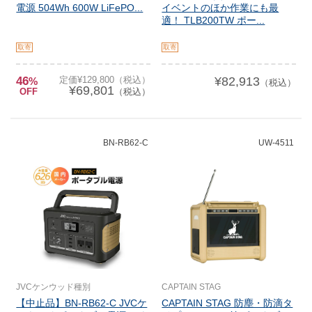
電源 504Wh 600W LiFePO...
イベントのほか作業にも最
適！ TLB200TW ポー...
取寄
取寄
46
定価¥129,800（税込）
¥82,913
%
（税込）
¥69,801
OFF
（税込）
BN-RB62-C
UW-4511
JVCケンウッド種別
CAPTAIN STAG
【中止品】BN-RB62-C JVCケ
CAPTAIN STAG 防塵・防滴タ