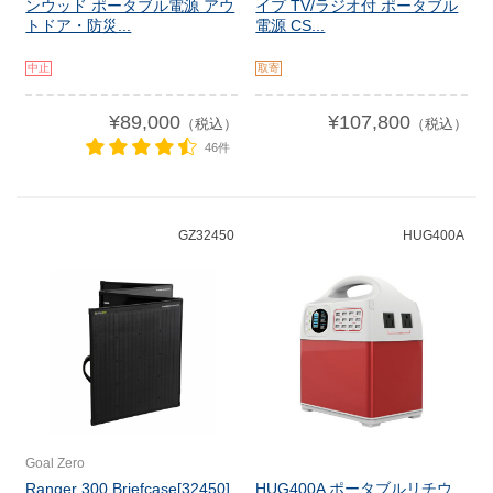
ンウッド ポータブル電源 アウ
イプ TV/ラジオ付 ポータブル
トドア・防災...
電源 CS...
中止
取寄
¥89,000
¥107,800
（税込）
（税込）
46件
GZ32450
HUG400A
Goal Zero
Ranger 300 Briefcase[32450]
HUG400A ポータブルリチウ