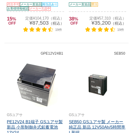
代引不可
メーカー直送品
相当品あり
メーカー直送品
受注
お客様情報確認
メーカー欠品中
15
定価¥104,170（税込）
38
定価¥57,310（税込）
%
%
¥87,503
¥35,200
OFF
（税込）
OFF
（税込）
19件
19件
GPE12V24B1
SEB50
GSユアサ
GSユアサ
PE12V24 B1端子 GSユアサ製
SEB50 GSユアサ製 メーカー
新品 小形制御弁式鉛蓄電池
純正品 新品 12V50Ah/5時間率
12V24....
L形端...