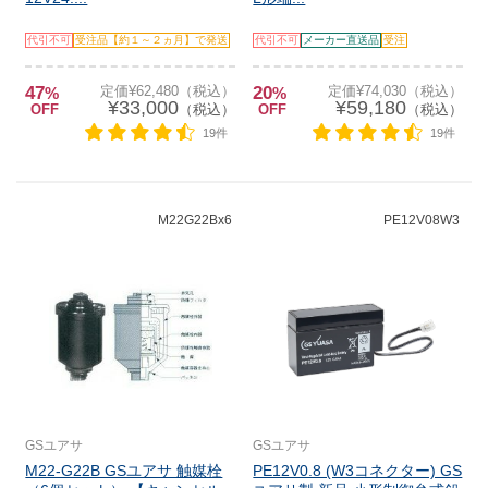
代引不可
受注品【約１～２ヵ月】で発送
代引不可
メーカー直送品
受注
47
定価¥62,480（税込）
20
定価¥74,030（税込）
%
%
¥33,000
¥59,180
OFF
（税込）
OFF
（税込）
19件
19件
M22G22Bx6
PE12V08W3
GSユアサ
GSユアサ
M22-G22B GSユアサ 触媒栓
PE12V0.8 (W3コネクター) GS