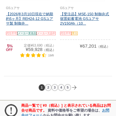
GSユアサ
GSユアサ
【2026年3月10日現在で納期
【受注品】MSE-150 制御弁式
約5ヶ月】REH24-12 GSユア
据置鉛蓄電池 GSユアサ
サ製 制御弁...
2V150Ah（10...
代引不可
メーカー直送品
メーカー欠品中
代引不可
受注
5
定価¥63,690（税込）
¥67,201
%
（税込）
¥59,928
OFF
（税込）
19件
1
2
3
4
5
商品一覧で [ ¥0（税込）] と表示されている商品はお問
合せ商品です。
資料や価格等をご希望の場合は、
お問
合せフォーム
からお問合せお願い致します。