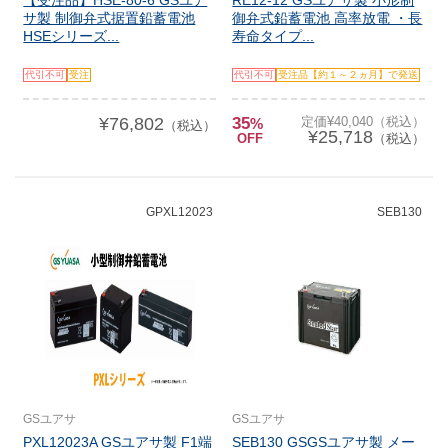
【受注品】HSE-80-6 GSユア
RE12-12 GSユアサ製 小形制
サ製 制御弁式据置鉛蓄電池
御弁式鉛蓄電池 高率放電 ・長
HSEシリーズ...
寿命タイプ...
代引不可
受注
代引不可
受注品【約１～２ヵ月】で発送
¥76,802
35
定価¥40,040（税込）
%
（税込）
¥25,718
OFF
（税込）
GPXL12023
SEB130
GSユアサ
GSユアサ
PXL12023A GSユアサ製 F1端
SEB130 GSGSユアサ製 メー