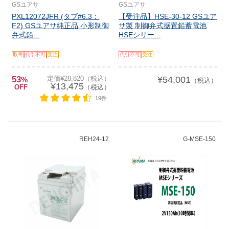
GSユアサ
GSユアサ
PXL12072JFR (タブ#6.3：
【受注品】HSE-30-12 GSユア
F2) GSユアサ純正品 小形制御
サ製 制御弁式据置鉛蓄電池
弁式鉛...
HSEシリー...
取寄
代引不可
受注
代引不可
受注
53
定価¥28,820（税込）
¥54,001
%
（税込）
¥13,475
OFF
（税込）
19件
REH24-12
G-MSE-150