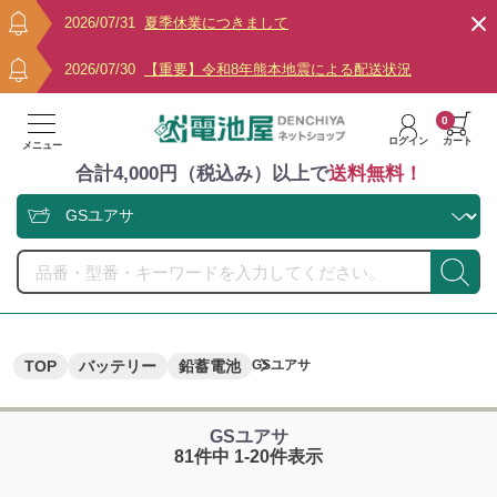
2026/07/31
夏季休業につきまして
2026/07/30
【重要】令和8年熊本地震による配送状況
0
ログイン
カート
メニュー
合計4,000円（税込み）以上で
送料無料！
TOP
バッテリー
鉛蓄電池
GSユアサ
GSユアサ
81件中 1-20件表示