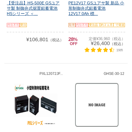
【受注品】HS-500E GSユア
PE12V17 GSユアサ製 新品 小
サ製 制御弁式据置鉛蓄電池
形制御弁式鉛蓄電池
HSシリーズ ＜...
12V17.0Ah 標...
代引不可
受注
取寄
代引不可
受注品【約２ヵ月】で発送
¥106,801
28
定価¥36,960（税込）
%
（税込）
¥26,400
OFF
（税込）
19件
PXL12072JF...
GHSE-30-12