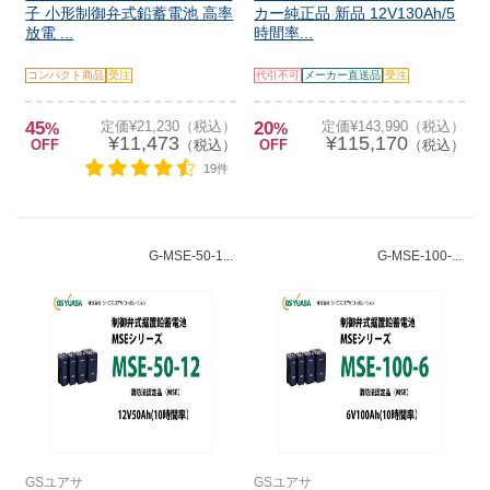
子 小形制御弁式鉛蓄電池 高率
カー純正品 新品 12V130Ah/5
放電 ...
時間率...
コンパクト商品
受注
代引不可
メーカー直送品
受注
45
定価¥21,230（税込）
20
定価¥143,990（税込）
%
%
¥11,473
¥115,170
OFF
（税込）
OFF
（税込）
19件
G-MSE-50-1...
G-MSE-100-...
GSユアサ
GSユアサ