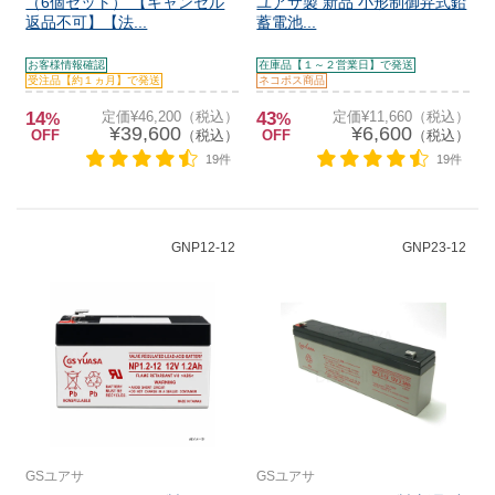
（6個セット） 【キャンセル
ユアサ製 新品 小形制御弁式鉛
返品不可】【法...
蓄電池...
お客様情報確認
在庫品【１～２営業日】で発送
受注品【約１ヵ月】で発送
ネコポス商品
14
定価¥46,200（税込）
43
定価¥11,660（税込）
%
%
¥39,600
¥6,600
OFF
（税込）
OFF
（税込）
19件
19件
GNP12-12
GNP23-12
GSユアサ
GSユアサ