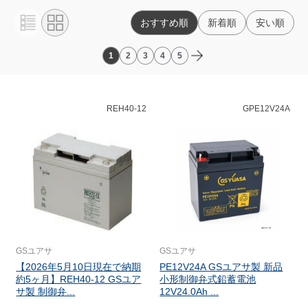
おすすめ順
新着順
安い順
1
2
3
4
5
REH40-12
GPE12V24A
GSユアサ
GSユアサ
【2026年5月10日現在で納期
PE12V24A GSユアサ製 新品
約5ヶ月】REH40-12 GSユア
小形制御弁式鉛蓄電池
サ製 制御弁...
12V24.0Ah ...